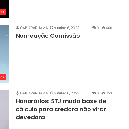
cos
OAB ARARUAMA
outubro 6, 2023
0
460
Nomeação Comissão
tos
OAB ARARUAMA
outubro 6, 2023
0
353
Honorários: STJ muda base de
cálculo para credora não virar
devedora