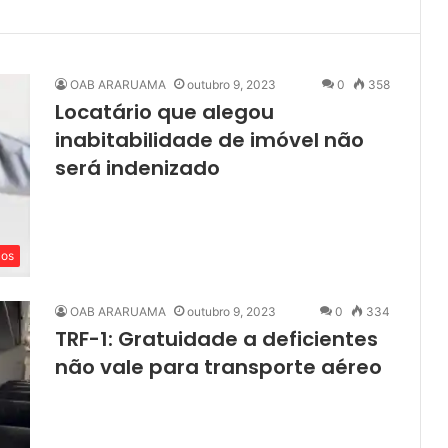
OAB ARARUAMA
outubro 9, 2023
0
358
Locatário que alegou
inabitabilidade de imóvel não
será indenizado
cos
OAB ARARUAMA
outubro 9, 2023
0
334
TRF-1: Gratuidade a deficientes
não vale para transporte aéreo