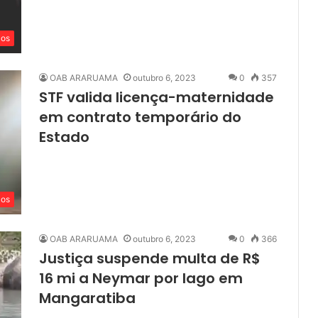
cos
OAB ARARUAMA
outubro 6, 2023
0
357
STF valida licença-maternidade
em contrato temporário do
Estado
cos
OAB ARARUAMA
outubro 6, 2023
0
366
Justiça suspende multa de R$
16 mi a Neymar por lago em
Mangaratiba