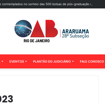
 de contemplados no sorteio das 500 bolsas de pós-graduação da Mento
L
EVENTOS
PLANTÃO DO JUDICIÁRIO
FALE CONOSCO
023