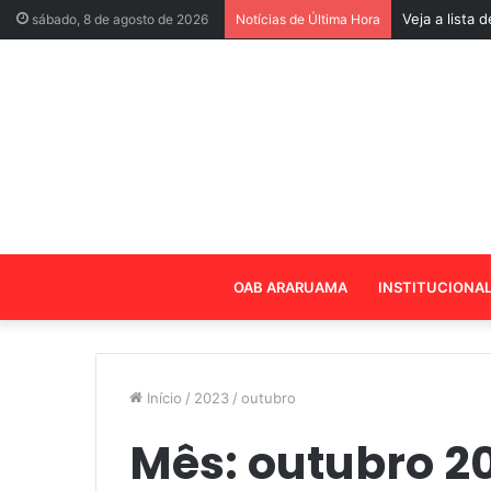
Veja a lista
sábado, 8 de agosto de 2026
Notícias de Última Hora
OAB ARARUAMA
INSTITUCIONA
Início
/
2023
/
outubro
Mês:
outubro 2