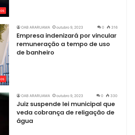
cos
OAB ARARUAMA
outubro 9, 2023
0
316
Empresa indenizará por vincular
remuneração a tempo de uso
de banheiro
cos
OAB ARARUAMA
outubro 9, 2023
0
330
Juiz suspende lei municipal que
veda cobrança de religação de
água