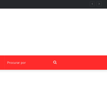
ria da OABRJ
Procurar
por