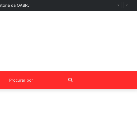
ntoria da OABRJ
Procurar
por