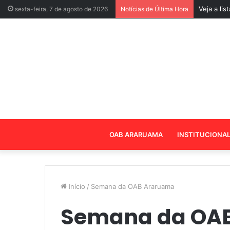
Veja a li
sexta-feira, 7 de agosto de 2026
Notícias de Última Hora
OAB ARARUAMA
INSTITUCIONA
Início
/
Semana da OAB Araruama
Semana da OA