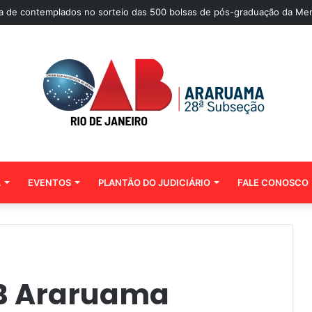
sta de contemplados no sorteio das 500 bolsas de pós-graduação da Me
L
EVENTOS
PLANTÃO DO JUDICIÁRIO
FALE CONOSCO
B Araruama