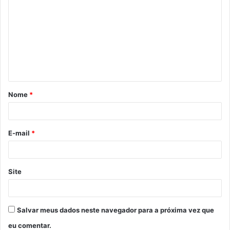
o
m
e
n
t
á
Nome
*
r
i
o
E-mail
*
*
Site
Salvar meus dados neste navegador para a próxima vez que
eu comentar.