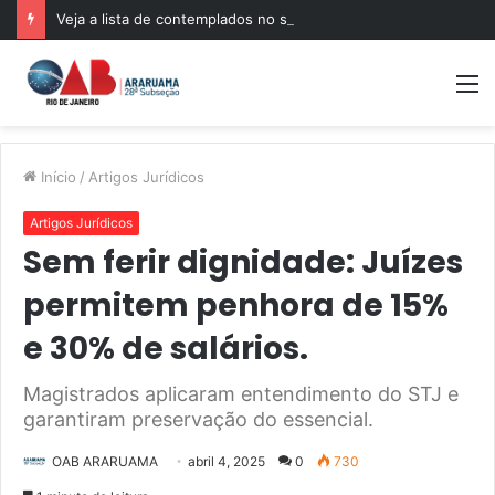
Veja a lista de contemplados no sorteio das 500 bolsas de pós-graduação da Mentoria da OABRJ
M
Início
/
Artigos Jurídicos
Artigos Jurídicos
Sem ferir dignidade: Juízes
permitem penhora de 15%
e 30% de salários.
Magistrados aplicaram entendimento do STJ e
garantiram preservação do essencial.
OAB ARARUAMA
abril 4, 2025
0
730