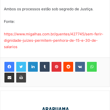
Ambos os processos estão sob segredo de Justiça.
Fonte:
https://www.migalhas.com.br/quentes/427745/sem-ferir-
dignidade-juizes-permitem-penhora-de-15-e-30-de-
salarios
Linkedin
Tumblr
Pinterest
Reddit
VK
WhatsA
Compartilhar via e-mail
Imprimir