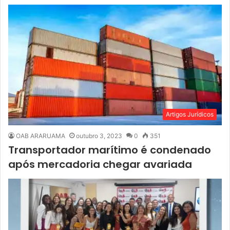
Artigos Jurídicos
OAB ARARUAMA
outubro 3, 2023
0
351
Transportador marítimo é condenado
após mercadoria chegar avariada