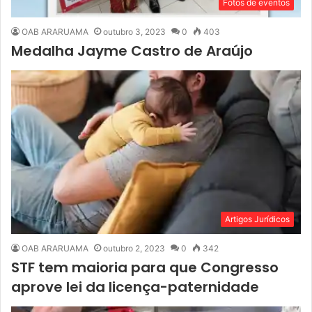
Fotos de eventos
OAB ARARUAMA
outubro 3, 2023
0
403
Medalha Jayme Castro de Araújo
Artigos Jurídicos
OAB ARARUAMA
outubro 2, 2023
0
342
STF tem maioria para que Congresso
aprove lei da licença-paternidade