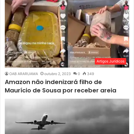
Artigos Jurídicos
OAB ARARUAMA
outubro 2, 2023
0
349
Amazon não indenizará filho de
Maurício de Sousa por receber areia