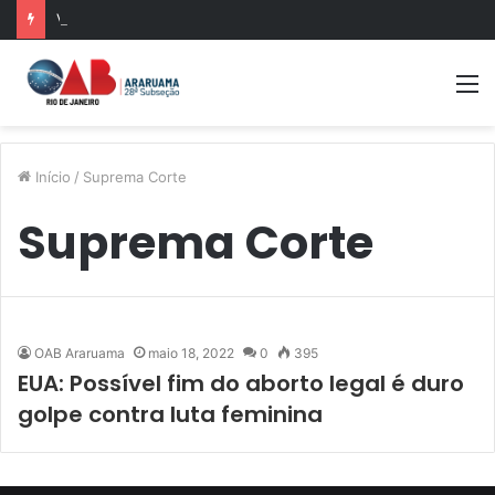
Veja a lista de contemplados no sorteio das 500 bolsas de pós-graduação da Mentoria da OABRJ
M
Início
/
Suprema Corte
Suprema Corte
OAB Araruama
maio 18, 2022
0
395
EUA: Possível fim do aborto legal é duro
golpe contra luta feminina