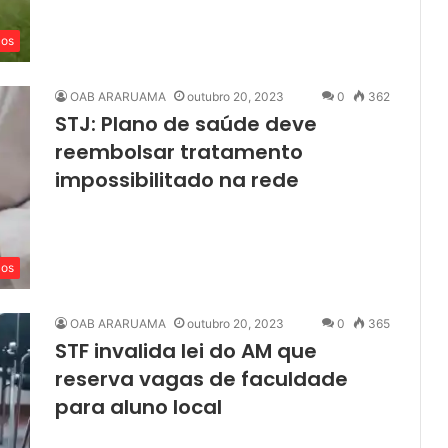
cos
OAB ARARUAMA
outubro 20, 2023
0
362
STJ: Plano de saúde deve
reembolsar tratamento
impossibilitado na rede
cos
OAB ARARUAMA
outubro 20, 2023
0
365
STF invalida lei do AM que
reserva vagas de faculdade
para aluno local