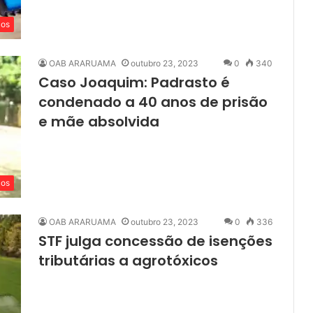
cos
OAB ARARUAMA
outubro 23, 2023
0
340
Caso Joaquim: Padrasto é
condenado a 40 anos de prisão
e mãe absolvida
cos
OAB ARARUAMA
outubro 23, 2023
0
336
STF julga concessão de isenções
tributárias a agrotóxicos