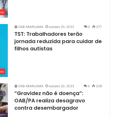
cos
OAB ARARUAMA
outubro 20, 2023
0
377
TST: Trabalhadores terão
jornada reduzida para cuidar de
filhos autistas
cos
OAB ARARUAMA
outubro 20, 2023
0
338
“Gravidez não é doença”:
OAB/PA realiza desagravo
contra desembargador