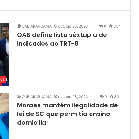
OAB ARARUAMA
outubro 23, 2023
0
334
OAB define lista sêxtupla de
indicados ao TRT-8
cos
OAB ARARUAMA
outubro 23, 2023
0
331
Moraes mantém ilegalidade de
lei de SC que permitia ensino
domiciliar