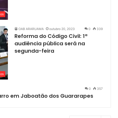
cos
OAB ARARUAMA
outubro 20, 2023
0
339
Reforma do Código Civil: 1ª
audiência pública será na
segunda-feira
cos
0
357
 carro em Jaboatão dos Guararapes