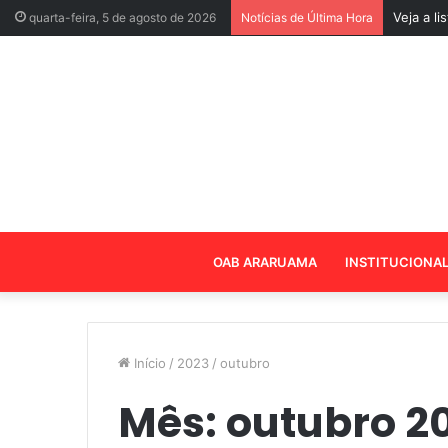
Veja a l
quarta-feira, 5 de agosto de 2026
Notícias de Última Hora
OAB ARARUAMA
INSTITUCIONA
Início
/
2023
/
outubro
Mês:
outubro 2