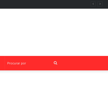
entoria da OABRJ
Procurar
por