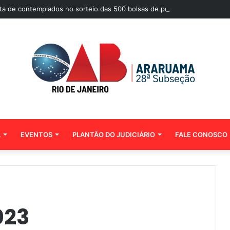
ista de contemplados no sorteio das 500 bolsas de pós-graduação da M
L
EVENTOS
PLANTÃO DO JUDICIÁRIO
FALE CONOSCO
023