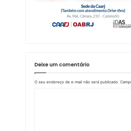
Deixe um comentário
O seu endereço de e-mail não será publicado.
Campo
C
o
m
e
n