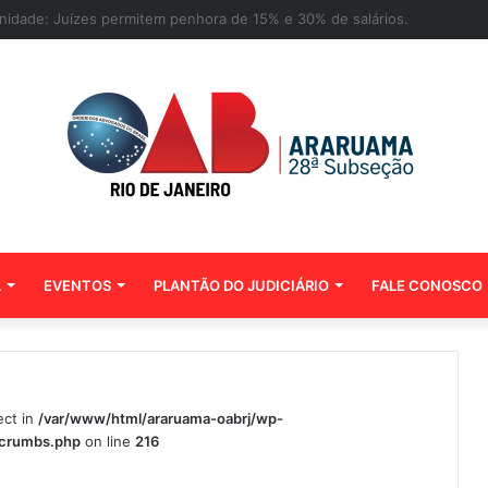
 de contemplados no sorteio das 500 bolsas de pós-graduação da Mento
L
EVENTOS
PLANTÃO DO JUDICIÁRIO
FALE CONOSCO
ect in
/var/www/html/araruama-oabrj/wp-
dcrumbs.php
on line
216