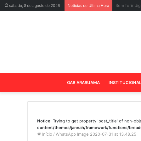
Veja a lista
sábado, 8 de agosto de 2026
Notícias de Última Hora
OAB ARARUAMA
INSTITUCIONA
Notice
: Trying to get property 'post_title' of non-obj
content/themes/jannah/framework/functions/brea
Início
/
WhatsApp Image 2020-07-31 at 13.48.25