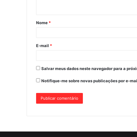
t
á
Nome
*
r
i
o
E-mail
*
*
Salvar meus dados neste navegador para a próx
Notifique-me sobre novas publicações por e-mai