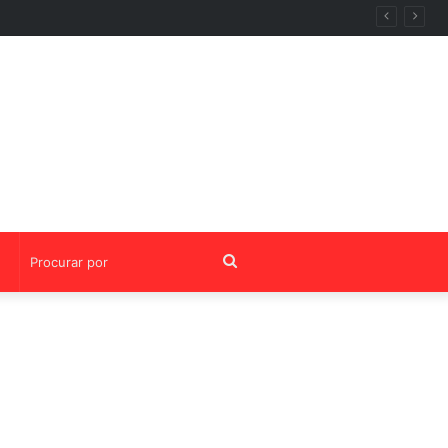
ria da OABRJ
Procurar
por