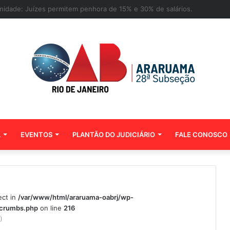
 de contemplados no sorteio das 500 bolsas de pós-graduação da Mento
L
EVENTOS
PLANTÃO DO JUDICIÁRIO
FALE CONOSCO
ect in
/var/www/html/araruama-oabrj/wp-
dcrumbs.php
on line
216
)