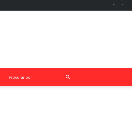
ria da OABRJ
Procurar
por