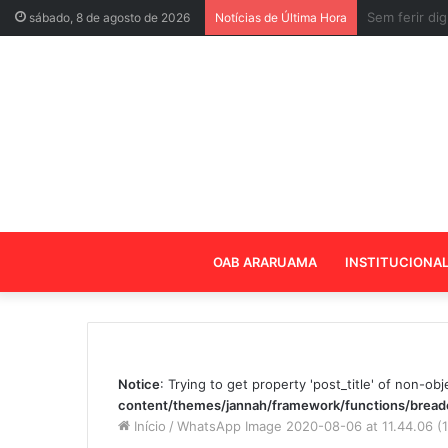
Veja a lista
sábado, 8 de agosto de 2026
Notícias de Última Hora
OAB ARARUAMA
INSTITUCIONA
Notice
: Trying to get property 'post_title' of non-obj
content/themes/jannah/framework/functions/brea
Início
/
WhatsApp Image 2020-08-06 at 11.44.06 (1