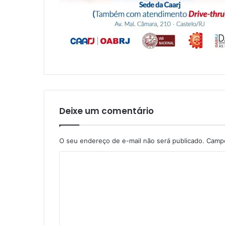
Deixe um comentário
O seu endereço de e-mail não será publicado.
Campo
C
o
m
e
n