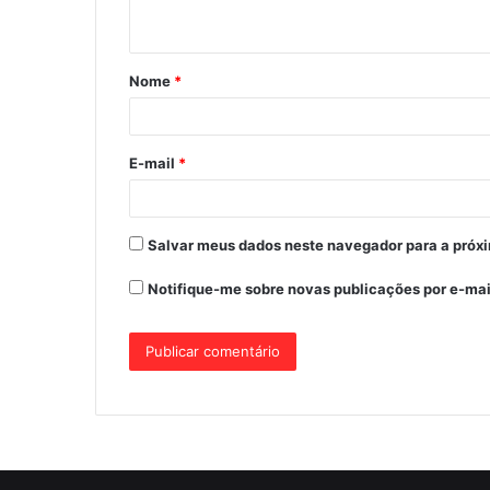
t
á
Nome
*
r
i
o
E-mail
*
*
Salvar meus dados neste navegador para a próx
Notifique-me sobre novas publicações por e-mai