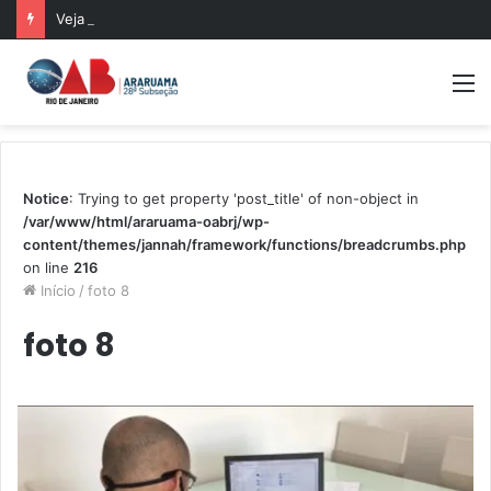
Veja a lista de contemplados no sorteio das 500 bolsas de pós-graduação da Mentoria da OABRJ
M
Notice
: Trying to get property 'post_title' of non-object in
/var/www/html/araruama-oabrj/wp-
content/themes/jannah/framework/functions/breadcrumbs.php
on line
216
Início
/
foto 8
foto 8