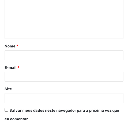
m
e
n
t
á
Nome
*
r
i
o
E-mail
*
*
Site
Salvar meus dados neste navegador para a próxima vez que
eu comentar.