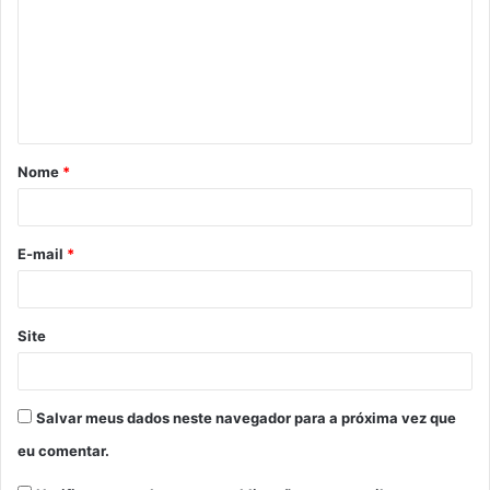
m
e
n
t
á
Nome
*
r
i
o
E-mail
*
*
Site
Salvar meus dados neste navegador para a próxima vez que
eu comentar.