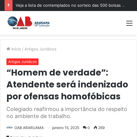
Veja a lista de contemplados no sorteio das 500 bolsas de pós-graduação da Mentoria da OABRJ
M
Início
/
Artigos Jurídicos
Artigos Jurídicos
“Homem de verdade”:
Atendente será indenizado
por ofensas homofóbicas
Colegiado reafirmou a importância do respeito
no ambiente de trabalho.
OAB ARARUAMA
janeiro 15, 2025
0
269