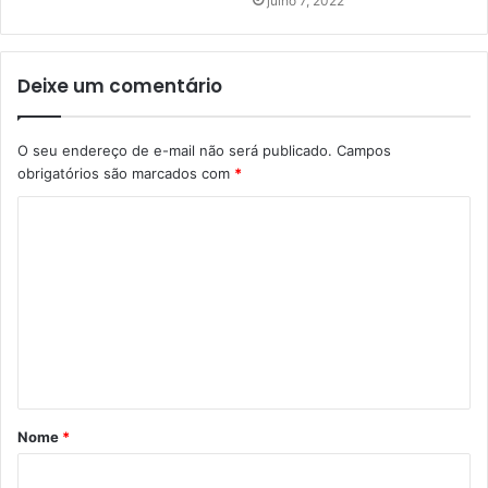
julho 7, 2022
Deixe um comentário
O seu endereço de e-mail não será publicado.
Campos
obrigatórios são marcados com
*
C
o
m
e
n
t
á
Nome
*
r
i