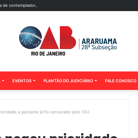
sta de contemplados no sorteio das 500 bolsas de pós-graduação da Me
L
EVENTOS
PLANTÃO DO JUDICIÁRIO
FALE CONOSCO
ioridade a gestante já foi censurado pelo CNJ