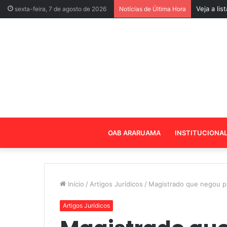
Veja a li
sexta-feira, 7 de agosto de 2026
Notícias de Última Hora
OAB ARARUAMA
INSTITUCIONA
Início
/
Artigos Jurídicos
/
Magistrado que negou pr
Artigos Jurídicos