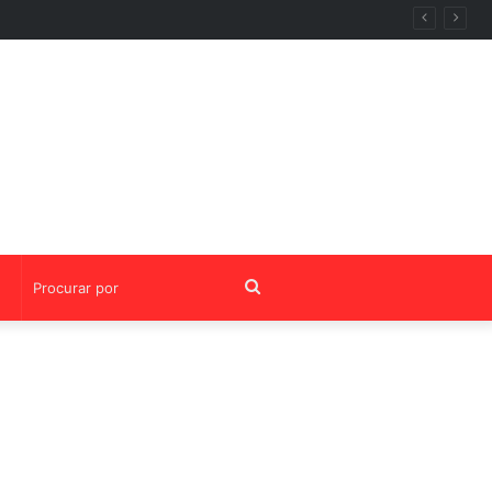
ntoria da OABRJ
Procurar
por