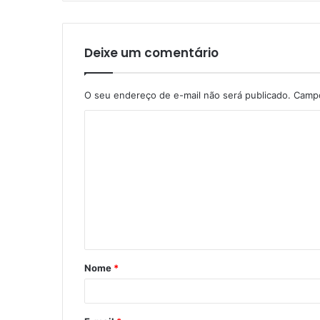
Deixe um comentário
O seu endereço de e-mail não será publicado.
Campo
C
o
m
e
n
t
á
Nome
*
r
i
o