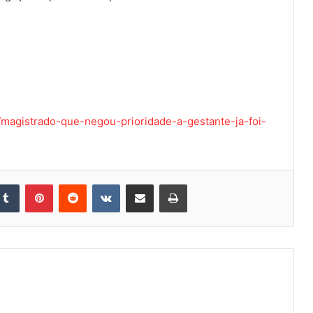
magistrado-que-negou-prioridade-a-gestante-ja-foi-
kedin
Tumblr
Pinterest
Reddit
VK
Compartilhar via e-mail
Imprimir