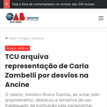
Veja a lista de contemplados no sorteio das 500 bolsas de pós-graduação da Mentoria da OABRJ
M
Início
/
Artigos Jurídicos
Artigos Jurídicos
TCU arquiva
representação de Carla
Zambelli por desvios na
Ancine
O relator, ministro Bruno Dantas, ao votar pelo
arquivamento, destacou a tentativa de uso
inadequado da instituição pela parlamentar.