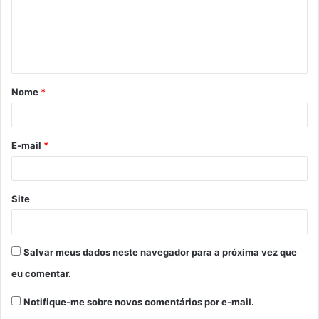
e
n
t
á
Nome
*
r
i
o
E-mail
*
*
Site
Salvar meus dados neste navegador para a próxima vez que
eu comentar.
Notifique-me sobre novos comentários por e-mail.