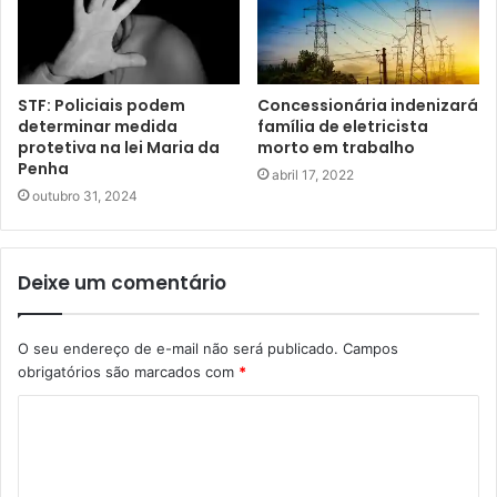
STF: Policiais podem
Concessionária indenizará
determinar medida
família de eletricista
protetiva na lei Maria da
morto em trabalho
Penha
abril 17, 2022
outubro 31, 2024
Deixe um comentário
O seu endereço de e-mail não será publicado.
Campos
obrigatórios são marcados com
*
C
o
m