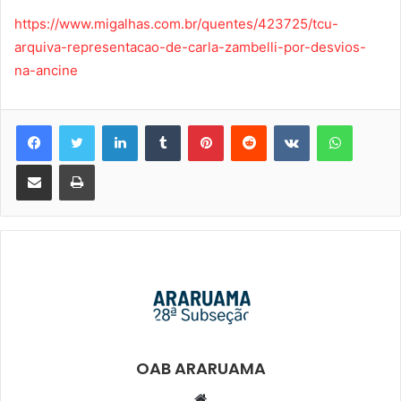
https://www.migalhas.com.br/quentes/423725/tcu-
arquiva-representacao-de-carla-zambelli-por-desvios-
na-ancine
Linkedin
Tumblr
Pinterest
Reddit
VK
WhatsA
Compartilhar via e-mail
Imprimir
OAB ARARUAMA
Website