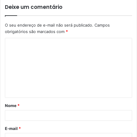
Deixe um comentário
O seu endereço de e-mail não será publicado.
Campos
obrigatórios são marcados com
*
C
o
m
e
n
t
á
Nome
*
r
i
o
E-mail
*
*