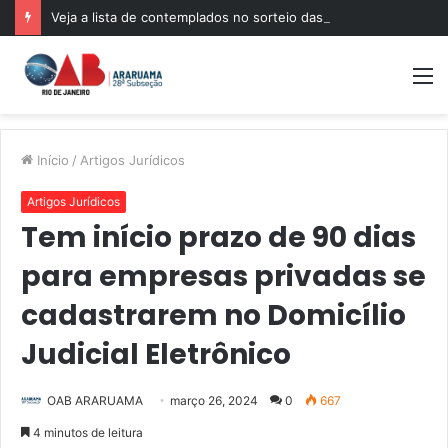
Veja a lista de contemplados no sorteio das 500 bolsas de pós-graduação da Mentoria da OABRJ
M
Início
/
Artigos Jurídicos
Artigos Jurídicos
Tem início prazo de 90 dias
para empresas privadas se
cadastrarem no Domicílio
Judicial Eletrônico
OAB ARARUAMA
março 26, 2024
0
667
4 minutos de leitura