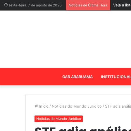
Veja a li
sexta-feira, 7 de agosto de 2026
Notícias de Última Hora
OAB ARARUAMA
INSTITUCIONA
Início
/
Notícias do Mundo Jurídico
/
STF adia análi
Notícias do Mundo Jurídico