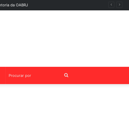
ntoria da OABRJ
Procurar
por