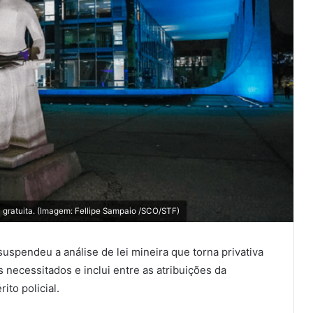
a gratuita. (Imagem: Fellipe Sampaio /SCO/STF)
uspendeu a análise de lei mineira que torna privativa
s necessitados e inclui entre as atribuições da
ito policial.