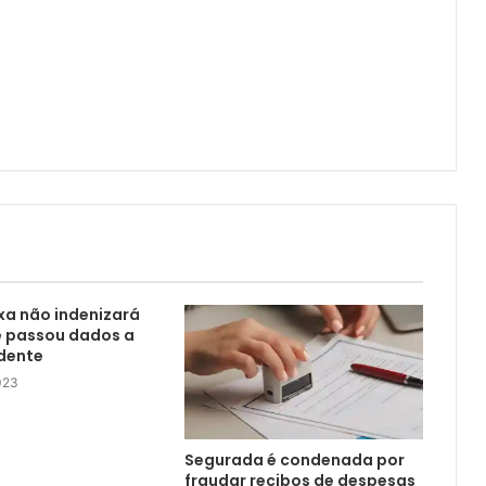
xa não indenizará
e passou dados a
dente
2023
Segurada é condenada por
fraudar recibos de despesas