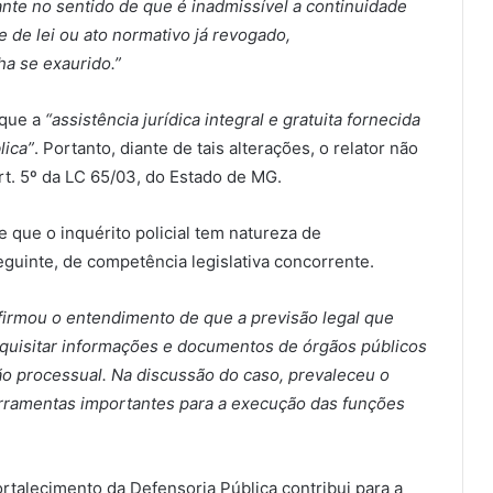
ante no sentido de que é inadmissível a continuidade
e de lei ou ato normativo já revogado,
ha se exaurido.”
 que a
“assistência jurídica integral e gratuita fornecida
lica”
. Portanto, diante de tais alterações, o relator não
rt. 5º da LC 65/03, do Estado de MG.
e que o inquérito policial tem natureza de
guinte, de competência legislativa concorrente.
firmou o entendimento de que a previsão legal que
equisitar informações e documentos de órgãos públicos
ção processual. Na discussão do caso, prevaleceu o
erramentas importantes para a execução das funções
ortalecimento da Defensoria Pública contribui para a