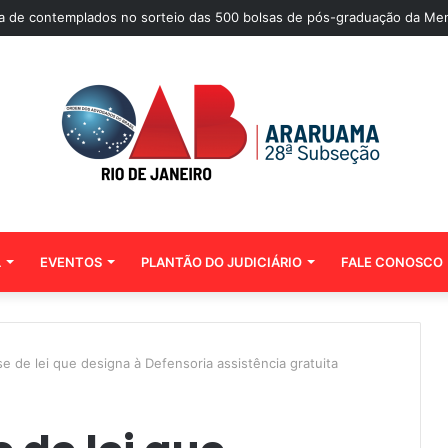
sta de contemplados no sorteio das 500 bolsas de pós-graduação da Me
L
EVENTOS
PLANTÃO DO JUDICIÁRIO
FALE CONOSCO
se de lei que designa à Defensoria assistência gratuita