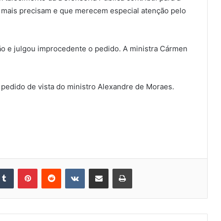
e mais precisam e que merecem especial atenção pelo
o e julgou improcedente o pedido. A ministra Cármen
r pedido de vista do ministro Alexandre de Moraes.
kedin
Tumblr
Pinterest
Reddit
VK
Compartilhar via e-mail
Imprimir