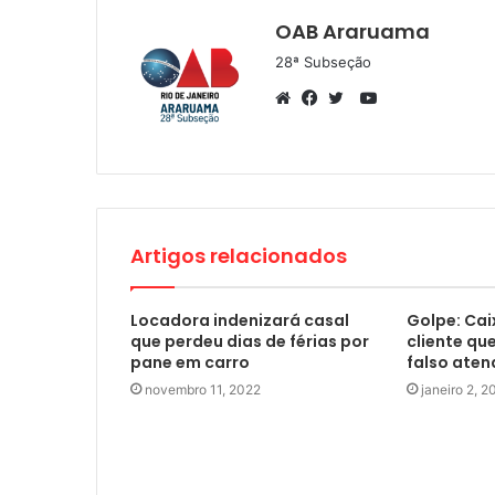
OAB Araruama
28ª Subseção
YouTube
Website
Facebook
Twitter
Artigos relacionados
Locadora indenizará casal
Golpe: Cai
que perdeu dias de férias por
cliente qu
pane em carro
falso aten
novembro 11, 2022
janeiro 2, 