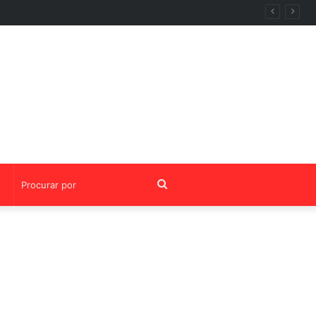
entoria da OABRJ
Procurar
por