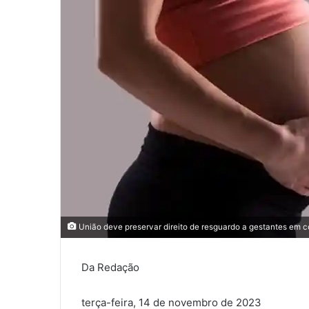
União deve preservar direito de resguardo a gestantes em c
Da Redação
terça-feira, 14 de novembro de 2023