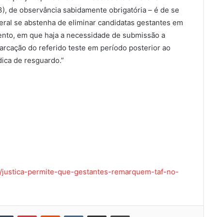
 de observância sabidamente obrigatória – é de se
ral se abstenha de eliminar candidatas gestantes em
ento, em que haja a necessidade de submissão a
marcação do referido teste em período posterior ao
ica de resguardo.”
/justica-permite-que-gestantes-remarquem-taf-no-
kedin
Tumblr
Pinterest
Reddit
VK
Compartilhar via e-mail
Imprimir