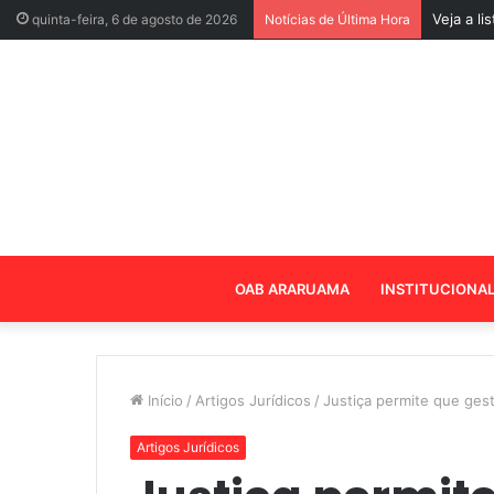
Veja a l
quinta-feira, 6 de agosto de 2026
Notícias de Última Hora
OAB ARARUAMA
INSTITUCIONA
Início
/
Artigos Jurídicos
/
Justiça permite que ges
Artigos Jurídicos