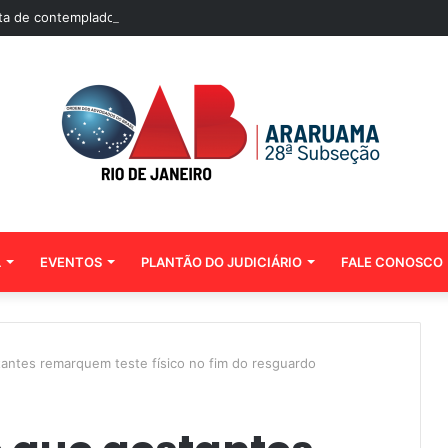
ista de contemplados no sorteio das 500 bolsas de pós-graduação da M
L
EVENTOS
PLANTÃO DO JUDICIÁRIO
FALE CONOSCO
tantes remarquem teste físico no fim do resguardo