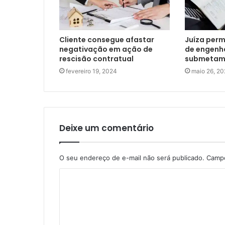
Cliente consegue afastar
Juíza per
negativação em ação de
de engenha
rescisão contratual
submetam 
fevereiro 19, 2024
maio 26, 20
Deixe um comentário
O seu endereço de e-mail não será publicado.
Campo
C
o
m
e