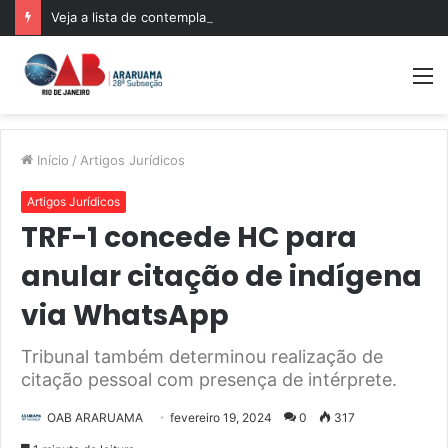
Veja a lista de contemplados no sorteio das 500 bolsas de pós-graduação da Mentoria da OABRJ
M
Início
/
Artigos Jurídicos
Artigos Jurídicos
TRF-1 concede HC para
anular citação de indígena
via WhatsApp
Tribunal também determinou realização de
citação pessoal com presença de intérprete.
OAB ARARUAMA
fevereiro 19, 2024
0
317