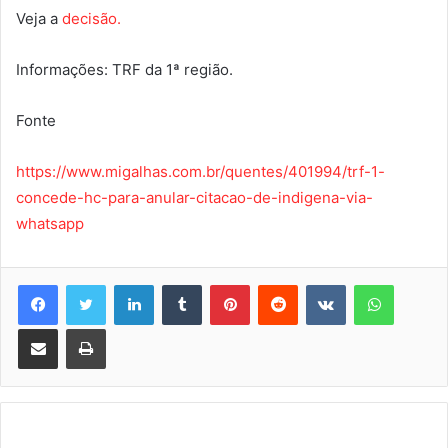
Veja a
decisão.
Informações: TRF da 1ª região.
Fonte
https://www.migalhas.com.br/quentes/401994/trf-1-
concede-hc-para-anular-citacao-de-indigena-via-
whatsapp
Linkedin
Tumblr
Pinterest
Reddit
VK
WhatsA
Compartilhar via e-mail
Imprimir