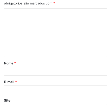
obrigatórios são marcados com
*
C
o
m
e
n
t
á
Nome
*
r
i
o
E-mail
*
*
Site